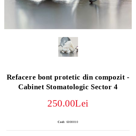
i frecvente despre
al
gmoon Dental
Refacere bont protetic din compozit -
Cabinet Stomatologic Sector 4
250.00Lei
Cod:
6000010