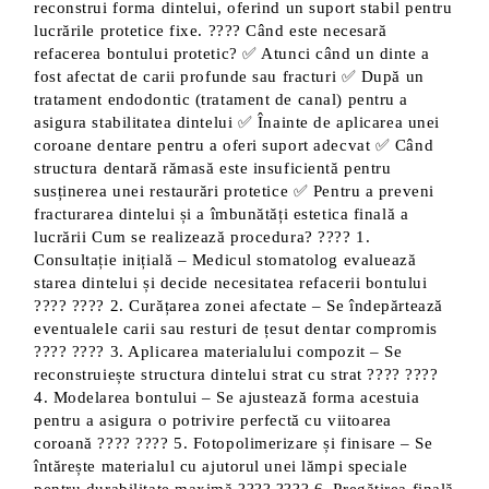
reconstrui forma dintelui, oferind un suport stabil pentru
lucrările protetice fixe. ???? Când este necesară
refacerea bontului protetic? ✅ Atunci când un dinte a
fost afectat de carii profunde sau fracturi ✅ După un
tratament endodontic (tratament de canal) pentru a
asigura stabilitatea dintelui ✅ Înainte de aplicarea unei
coroane dentare pentru a oferi suport adecvat ✅ Când
structura dentară rămasă este insuficientă pentru
susținerea unei restaurări protetice ✅ Pentru a preveni
fracturarea dintelui și a îmbunătăți estetica finală a
lucrării Cum se realizează procedura? ???? 1.
Consultație inițială – Medicul stomatolog evaluează
starea dintelui și decide necesitatea refacerii bontului
???? ???? 2. Curățarea zonei afectate – Se îndepărtează
eventualele carii sau resturi de țesut dentar compromis
???? ???? 3. Aplicarea materialului compozit – Se
reconstruiește structura dintelui strat cu strat ????️ ????
4. Modelarea bontului – Se ajustează forma acestuia
pentru a asigura o potrivire perfectă cu viitoarea
coroană ???? ???? 5. Fotopolimerizare și finisare – Se
întărește materialul cu ajutorul unei lămpi speciale