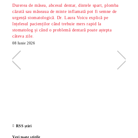
Durerea de măsea, abcesul dentar, dintele spart, plomba
Măsea
căzută sau măseaua de minte inflamată pot fi semne de
dar s
urgență stomatologică. Dr. Laura Voicu explică pe
pe di
înțelesul pacienților când trebuie mers rapid la
stoma
stomatolog și când o problemă dentară poate aștepta
din S
câteva zile.
minte
radio
08 Iunie 2026
26 Ma
RSS știri
Vezi toate știrile