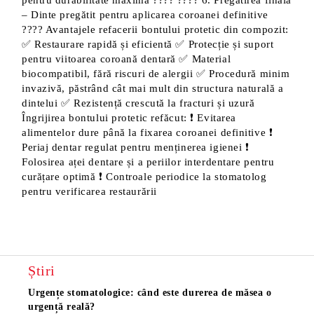
pentru durabilitate maximă ???? ???? 6. Pregătirea finală
– Dinte pregătit pentru aplicarea coroanei definitive
???? Avantajele refacerii bontului protetic din compozit:
✅ Restaurare rapidă și eficientă ✅ Protecție și suport
pentru viitoarea coroană dentară ✅ Material
biocompatibil, fără riscuri de alergii ✅ Procedură minim
invazivă, păstrând cât mai mult din structura naturală a
dintelui ✅ Rezistență crescută la fracturi și uzură
Îngrijirea bontului protetic refăcut: ❗ Evitarea
alimentelor dure până la fixarea coroanei definitive ❗
Periaj dentar regulat pentru menținerea igienei ❗
Folosirea aței dentare și a periilor interdentare pentru
curățare optimă ❗ Controale periodice la stomatolog
pentru verificarea restaurării
Știri
Urgențe stomatologice: când este durerea de măsea o
Măsea
urgență reală?
os și