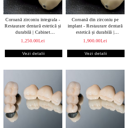
Coroană zirconiu integrala -
Coroană din zirconiu pe
Restaurare dentară estetică și
implant - Restaurare dentară
i frecvente despre
durabilă | Cabinet
estetică și durabilă |
al
stomatologic
SparklingMoon Dental
1,250.00Lei
1,900.00Lei
gmoon Dental
Vezi detalii
Vezi detalii