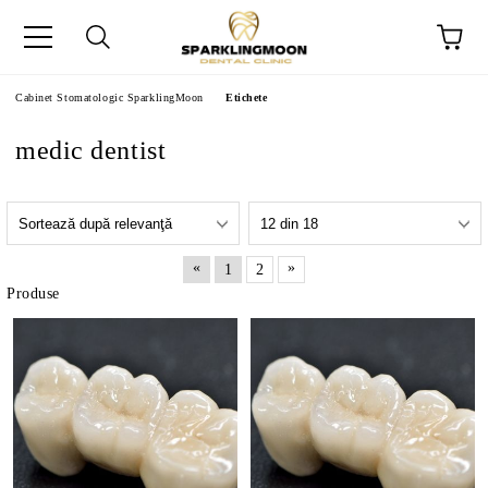
Cabinet Stomatologic SparklingMoon
Etichete
medic dentist
«
»
1
2
Produse