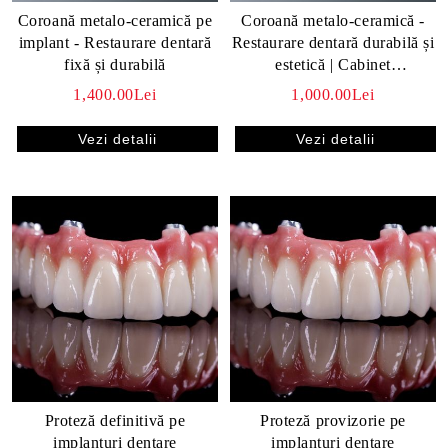
Coroană metalo-ceramică pe
Coroană metalo-ceramică -
implant - Restaurare dentară
Restaurare dentară durabilă și
fixă și durabilă
estetică | Cabinet
stomatologic
1,400.00Lei
1,000.00Lei
Vezi detalii
Vezi detalii
Proteză definitivă pe
Proteză provizorie pe
implanturi dentare
implanturi dentare