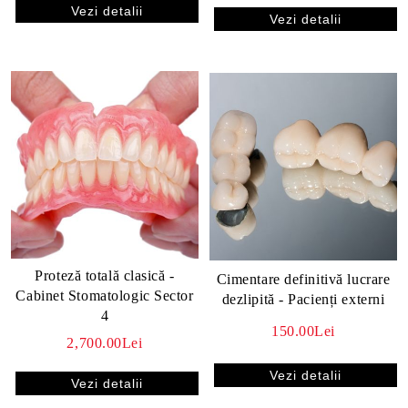
Vezi detalii
Vezi detalii
Proteză totală clasică -
Cimentare definitivă lucrare
Cabinet Stomatologic Sector
dezlipită - Pacienți externi
4
150.00Lei
2,700.00Lei
Vezi detalii
Vezi detalii