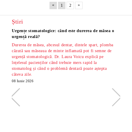
«
»
1
2
Știri
Urgențe stomatologice: când este durerea de măsea o
Măsea
urgență reală?
os și
Durerea de măsea, abcesul dentar, dintele spart, plomba
Măsea
căzută sau măseaua de minte inflamată pot fi semne de
dar s
urgență stomatologică. Dr. Laura Voicu explică pe
pe di
înțelesul pacienților când trebuie mers rapid la
stoma
stomatolog și când o problemă dentară poate aștepta
din S
câteva zile.
minte
radio
08 Iunie 2026
26 Ma