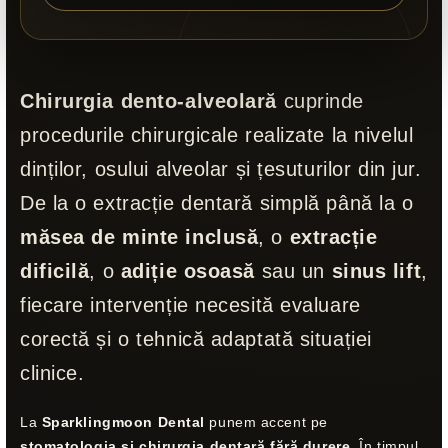
Chirurgia dento-alveolară
cuprinde
procedurile chirurgicale realizate la nivelul
dinților, osului alveolar și țesuturilor din jur.
De la o extracție dentară simplă până la o
măsea de minte inclusă
, o
extracție
dificilă
, o
adiție osoasă
sau un
sinus lift
,
fiecare intervenție necesită evaluare
corectă și o tehnică adaptată situației
clinice.
La
Sparklingmoon Dental
punem accent pe
stomatologia și chirurgia dentară fără durere
. În timpul