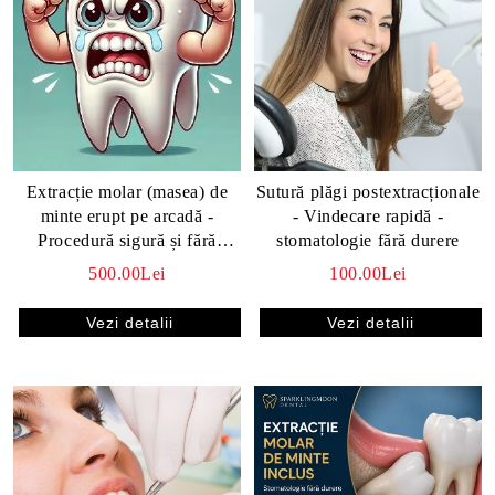
Extracție molar (masea) de
Sutură plăgi postextracționale
minte erupt pe arcadă -
- Vindecare rapidă -
Procedură sigură și fără
stomatologie fără durere
durere in cabinet stomatologic
500.00Lei
100.00Lei
Vezi detalii
Vezi detalii