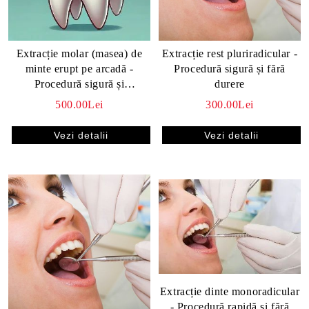
Extracție molar (masea) de
Extracție rest pluriradicular -
minte erupt pe arcadă -
Procedură sigură și fără
Procedură sigură și
durere
stomatologie fără durere
500.00Lei
300.00Lei
Vezi detalii
Vezi detalii
Extracție dinte monoradicular
- Procedură rapidă și fără