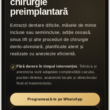
chirurgie
preimplantară
i frecvente despre
Extracții dentare dificile, măsele de minte
al
incluse sau semiincluse, adiție osoasă,
sinus lift și alte proceduri de chirurgie
gmoon Dental
dento-alveolară, planificate atent și
realizate cu anestezie eficientă.
Fără durere în timpul intervenției.
Tehnica și
✓
anestezia sunt adaptate complexității cazului,
poziției dintelui, anatomiei locale și obiectivului
final al tratamentului.
Programează-te pe WhatsApp