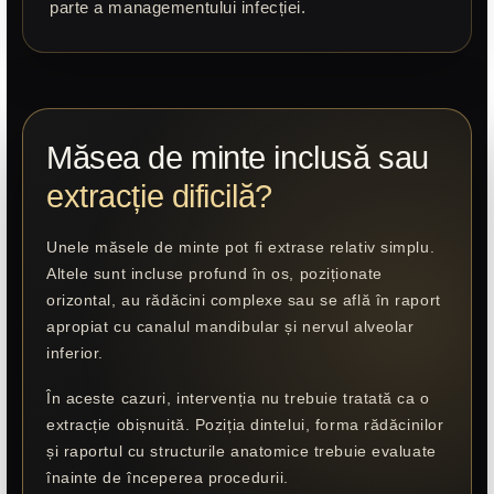
parte a managementului infecției.
Măsea de minte inclusă sau
extracție dificilă?
Unele măsele de minte pot fi extrase relativ simplu.
Altele sunt incluse profund în os, poziționate
orizontal, au rădăcini complexe sau se află în raport
apropiat cu canalul mandibular și nervul alveolar
inferior.
În aceste cazuri, intervenția nu trebuie tratată ca o
extracție obișnuită. Poziția dintelui, forma rădăcinilor
și raportul cu structurile anatomice trebuie evaluate
înainte de începerea procedurii.