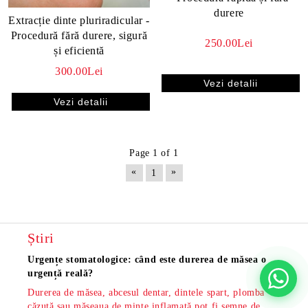
durere
Extracție dinte pluriradicular -
Procedură fără durere, sigură
250.00Lei
și eficientă
300.00Lei
Vezi detalii
Vezi detalii
Page 1 of 1
«
»
1
Știri
Urgențe stomatologice: când este durerea de măsea o
Măsea
urgență reală?
os și
Durerea de măsea, abcesul dentar, dintele spart, plomba
Măsea
căzută sau măseaua de minte inflamată pot fi semne de
dar s