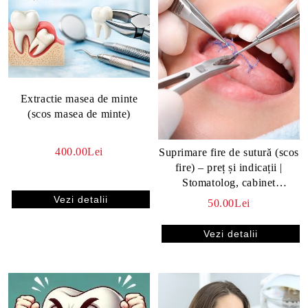
Extractie masea de minte
(scos masea de minte)
400.00Lei
Suprimare fire de sutură (scos
fire) – preț și indicații |
Stomatolog, cabinet
stomatologic Popești si Sector
Vezi detalii
50.00Lei
4
Vezi detalii