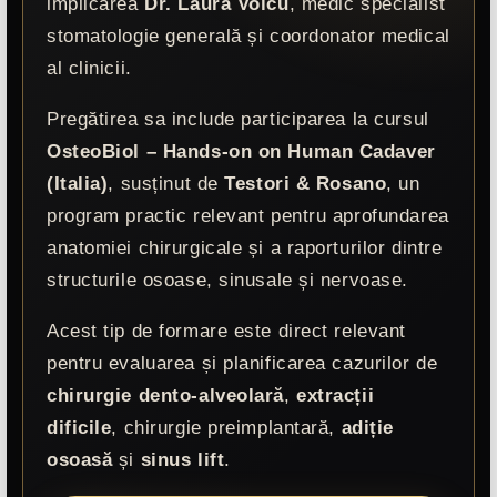
implicarea
Dr. Laura Voicu
, medic specialist
stomatologie generală și coordonator medical
al clinicii.
Pregătirea sa include participarea la cursul
OsteoBiol – Hands-on on Human Cadaver
(Italia)
, susținut de
Testori & Rosano
, un
program practic relevant pentru aprofundarea
anatomiei chirurgicale și a raporturilor dintre
structurile osoase, sinusale și nervoase.
Acest tip de formare este direct relevant
pentru evaluarea și planificarea cazurilor de
chirurgie dento-alveolară
,
extracții
dificile
, chirurgie preimplantară,
adiție
osoasă
și
sinus lift
.