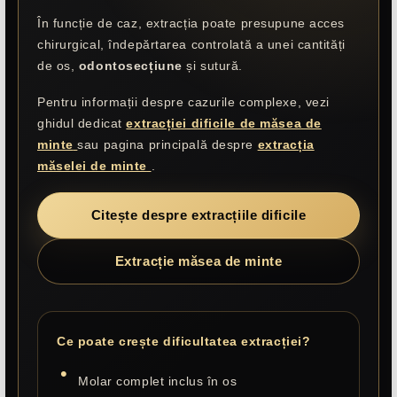
În funcție de caz, extracția poate presupune acces
chirurgical, îndepărtarea controlată a unei cantități
de os,
odontosecțiune
și sutură.
Pentru informații despre cazurile complexe, vezi
ghidul dedicat
extracției dificile de măsea de
minte
sau pagina principală despre
extracția
măselei de minte
.
Citește despre extracțiile dificile
Extracție măsea de minte
Ce poate crește dificultatea extracției?
Molar complet inclus în os