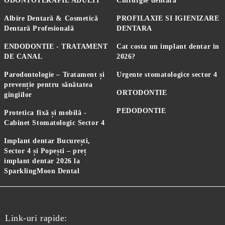
ODONTOTERAPIE ADULTI
Chirurgie dentară
Albire Dentară & Cosmetică
PROFILAXIE SI IGIENIZARE
Dentară Profesională
DENTARA
ENDODONTIE - TRATAMENT
Cat costa un implant dentar in
DE CANAL
2026?
Parodontologie – Tratament și
Urgente stomatologice sector 4
prevenție pentru sănătatea
ORTODONTIE
gingiilor
PEDODONTIE
Protetica fixă și mobilă -
Cabinet Stomatologic Sector 4
Implant dentar București,
Sector 4 și Popești – preț
implant dentar 2026 la
SparklingMoon Dental
Link-uri rapide: