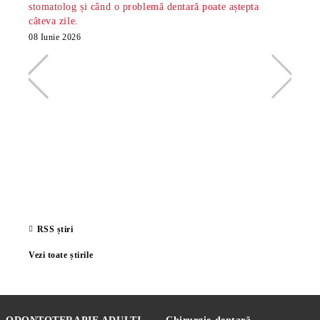
stomatolog și când o problemă dentară poate aștepta
din S
câteva zile.
minte
radio
08 Iunie 2026
26 Ma
RSS știri
Vezi toate știrile