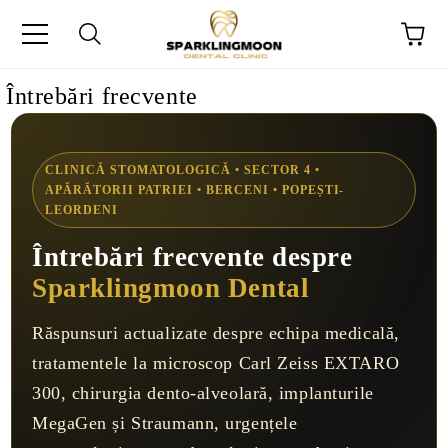
Întrebări frecvente
CLINICĂ STOMATOLOGICĂ • SECTOR 4 •
APĂRĂTORII PATRIEI • BERCENI • POPEȘTI-
LEORDENI
Întrebări frecvente despre
Sparklingmoon Dental
Răspunsuri actualizate despre echipa medicală,
tratamentele la microscop Carl Zeiss EXTARO
300, chirurgia dento-alveolară, implanturile
MegaGen și Straumann, urgențele