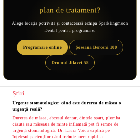
plan de tratament?
Alege locația potrivită și contactează echipa Sparklingmoon
Dental pentru programare.
Programare online
Șoseaua Berceni 100
Drumul Jilavei 58
Știri
Urgențe stomatologice: când este durerea de măsea o
Măsea
urgență reală?
os și
Durerea de măsea, abcesul dentar, dintele spart, plomba
Măsea
căzută sau măseaua de minte inflamată pot fi semne de
dar s
urgență stomatologică. Dr. Laura Voicu explică pe
pe di
înțelesul pacienților când trebuie mers rapid la
stoma