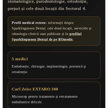
stomatologice, parodontologie, ortodonție,
prețuri și cele două locații din Sectorul 4.
Profil medical extern:
informații despre
i frecvente despre
Sparklingmoon Dental, cele două locații, serviciile și
al
tehnologia clinicii sunt publicate și în
profilul
gmoon Dental
Sparklingmoon Dental de pe ROmedic
.
5 medici
Endodonție, chirurgie, implantologie, protetică și
ortodonție.
Carl Zeiss EXTARO 300
Microscop pentru tratamente și retratamente
endodontice dificile.