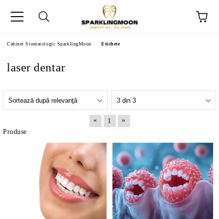
Cabinet Stomatologic SparklingMoon
Etichete
laser dentar
«
»
1
Produse