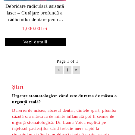
Debridare radiculară asistată
laser – Curățare profundă a
rădăcinilor dentare pentru
sănătatea gingiilor.
1,000.00Lei
Vezi detalii
Page 1 of 1
«
»
1
Știri
Urgențe stomatologice: când este durerea de măsea o
Măsea
urgență reală?
os și
Durerea de măsea, abcesul dentar, dintele spart, plomba
Măsea
căzută sau măseaua de minte inflamată pot fi semne de
dar s
urgență stomatologică. Dr. Laura Voicu explică pe
pe di
înțelesul pacienților când trebuie mers rapid la
stoma
stomatolog și când o problemă dentară poate aștepta
din S