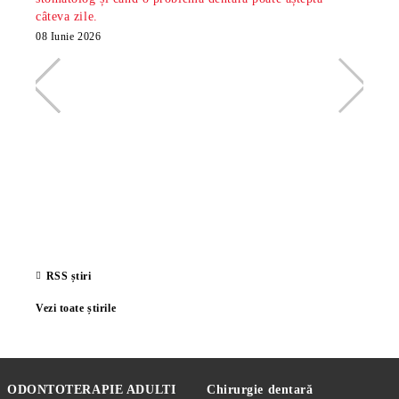
câteva zile.
minte
radio
08 Iunie 2026
26 Ma
RSS știri
Vezi toate știrile
ODONTOTERAPIE ADULTI
Chirurgie dentară