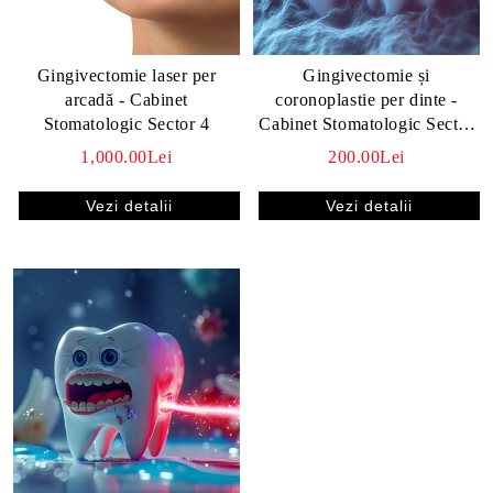
Gingivectomie laser per
Gingivectomie și
arcadă - Cabinet
coronoplastie per dinte -
i frecvente despre
Stomatologic Sector 4
Cabinet Stomatologic Sector
al
4
1,000.00Lei
200.00Lei
gmoon Dental
Vezi detalii
Vezi detalii