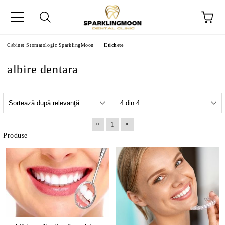
Cabinet Stomatologic SparklingMoon
Etichete
albire dentara
«
»
1
Produse