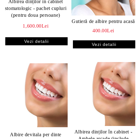
Albirea dinților în cabinet
stomatologic - pachet cupluri
(pentru doua persoane)
Gutieră de albire pentru acasă
1,600.00Lei
400.00Lei
i frecvente despre
al
Vezi detalii
Vezi detalii
gmoon Dental
Albirea dinților în cabinet -
Albire devitala per dinte
Ambele arcade (include