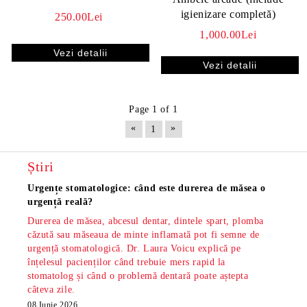
igienizare completă)
250.00Lei
1,000.00Lei
Vezi detalii
Vezi detalii
Page 1 of 1
«
»
1
Știri
Urgențe stomatologice: când este durerea de măsea o
Măsea
urgență reală?
os și
Durerea de măsea, abcesul dentar, dintele spart, plomba
Măsea
căzută sau măseaua de minte inflamată pot fi semne de
dar s
urgență stomatologică. Dr. Laura Voicu explică pe
pe di
înțelesul pacienților când trebuie mers rapid la
stoma
stomatolog și când o problemă dentară poate aștepta
din S
câteva zile.
minte
radio
08 Iunie 2026