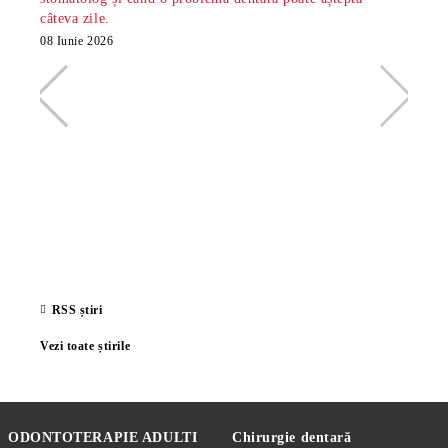
câteva zile.
minte
radio
08 Iunie 2026
26 Ma
RSS știri
Vezi toate știrile
ODONTOTERAPIE ADULTI
Chirurgie dentară