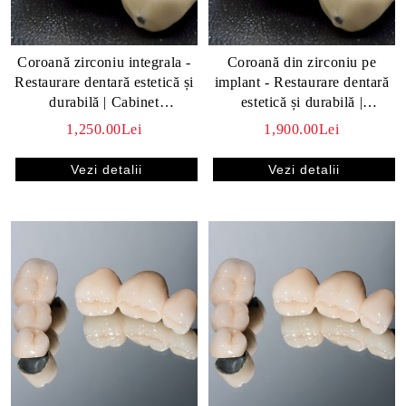
Coroană zirconiu integrala -
Coroană din zirconiu pe
Restaurare dentară estetică și
implant - Restaurare dentară
i frecvente despre
durabilă | Cabinet
estetică și durabilă |
al
stomatologic
SparklingMoon Dental
1,250.00Lei
1,900.00Lei
gmoon Dental
Vezi detalii
Vezi detalii