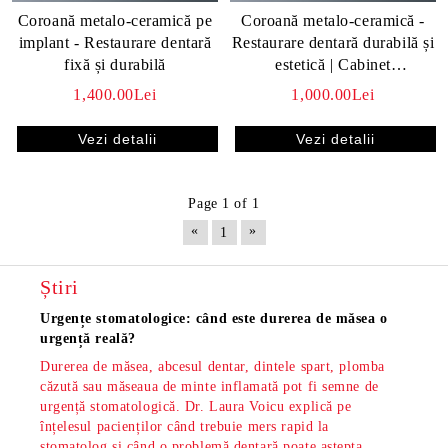
Coroană metalo-ceramică pe
Coroană metalo-ceramică -
implant - Restaurare dentară
Restaurare dentară durabilă și
fixă și durabilă
estetică | Cabinet
stomatologic
1,400.00Lei
1,000.00Lei
Vezi detalii
Vezi detalii
Page 1 of 1
«
»
1
Știri
Urgențe stomatologice: când este durerea de măsea o
Măsea
urgență reală?
os și
Durerea de măsea, abcesul dentar, dintele spart, plomba
Măsea
căzută sau măseaua de minte inflamată pot fi semne de
dar s
urgență stomatologică. Dr. Laura Voicu explică pe
pe di
înțelesul pacienților când trebuie mers rapid la
stoma
stomatolog și când o problemă dentară poate aștepta
din S