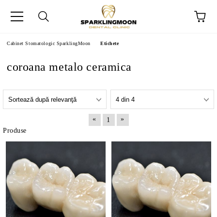
Cabinet Stomatologic SparklingMoon
Etichete
coroana metalo ceramica
«
»
1
Produse