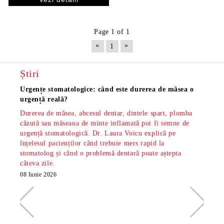
Page 1 of 1
«
»
1
Știri
Urgențe stomatologice: când este durerea de măsea o
Măsea
urgență reală?
os și
Durerea de măsea, abcesul dentar, dintele spart, plomba
Măsea
căzută sau măseaua de minte inflamată pot fi semne de
dar s
urgență stomatologică. Dr. Laura Voicu explică pe
pe di
înțelesul pacienților când trebuie mers rapid la
stoma
stomatolog și când o problemă dentară poate aștepta
din S
câteva zile.
minte
radio
08 Iunie 2026
26 Ma