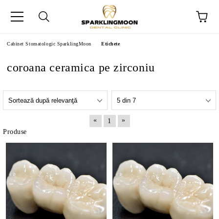
Cabinet Stomatologic SparklingMoon
Etichete
coroana ceramica pe zirconiu
«
»
1
Produse