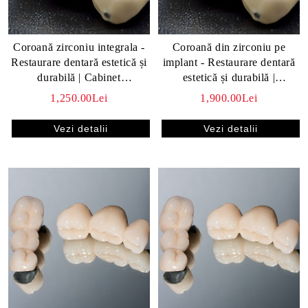
Coroană zirconiu integrala -
Coroană din zirconiu pe
Restaurare dentară estetică și
implant - Restaurare dentară
i frecvente despre
durabilă | Cabinet
estetică și durabilă |
al
stomatologic
SparklingMoon Dental
1,250.00Lei
1,900.00Lei
gmoon Dental
Vezi detalii
Vezi detalii