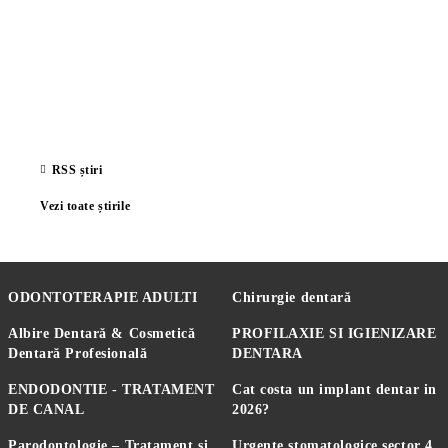
RSS știri
Vezi toate știrile
ODONTOTERAPIE ADULTI
Chirurgie dentară
Albire Dentară & Cosmetică
PROFILAXIE SI IGIENIZARE
Dentară Profesională
DENTARA
ENDODONTIE - TRATAMENT
Cat costa un implant dentar in
DE CANAL
2026?
Parodontologie – Tratament și
Urgente stomatologice sector 4