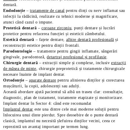
dentară.
Endodonție
–
tratamente de canal
pentru dinți cu nerv inflamat sau
infecții la rădăcină, realizate cu tehnici moderne și magnificare,
atunci când cazul o impune.
Protetică dentară
–
coroane zirconiu
, punți dentare și lucrări
protetice pentru refacerea funcției și esteticii zâmbetului.
Estetică dentară
– fațete dentare,
albire dentară profesională
și
reconstrucții estetice pentru dinții frontali.
Parodontologie
– tratamente pentru gingii inflamate, sângerări
gingivale, parodontoză,
detartraj profesional și profilaxie
.
Chirurgie dentară
– extracții simple și complexe, inclusiv
extracții
de măsea de minte
, chirurgie preprotetică și tratamente chirurgicale
necesare înainte de implant dentar.
Ortodonție
–
aparate dentare
pentru alinierea dinților și corectarea
mușcăturii, la copii, adolescenți sau adulți.
Această abordare ajută pacientul să aibă un traseu clar: consultație,
diagnostic, plan de tratament, tratamente etapizate și monitorizare.
Implant dentar în Sector 4: când este recomandat
Implantul dentar
este una dintre cele mai moderne soluții pentru
înlocuirea unui dinte pierdut. Spre deosebire de o punte dentară
clasică, implantul nu necesită șlefuirea dinților vecini, ceea ce
reprezintă un avantaj important pe termen lung.