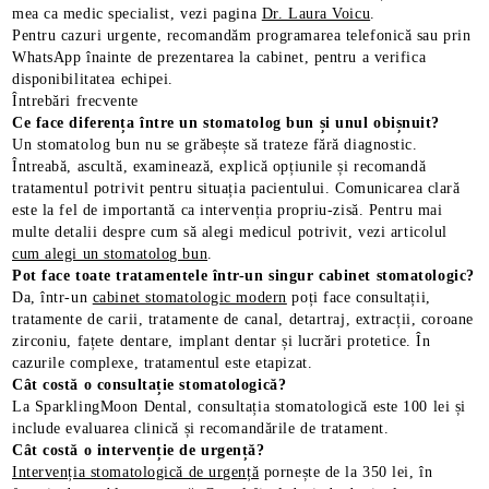
mea ca medic specialist, vezi pagina
Dr. Laura Voicu
.
Pentru cazuri urgente, recomandăm programarea telefonică sau prin
WhatsApp înainte de prezentarea la cabinet, pentru a verifica
disponibilitatea echipei.
Întrebări frecvente
Ce face diferența între un stomatolog bun și unul obișnuit?
Un stomatolog bun nu se grăbește să trateze fără diagnostic.
Întreabă, ascultă, examinează, explică opțiunile și recomandă
tratamentul potrivit pentru situația pacientului. Comunicarea clară
este la fel de importantă ca intervenția propriu-zisă. Pentru mai
multe detalii despre cum să alegi medicul potrivit, vezi articolul
cum alegi un stomatolog bun
.
Pot face toate tratamentele într-un singur cabinet stomatologic?
Da, într-un
cabinet stomatologic modern
poți face consultații,
tratamente de carii, tratamente de canal, detartraj, extracții, coroane
zirconiu, fațete dentare, implant dentar și lucrări protetice. În
cazurile complexe, tratamentul este etapizat.
Cât costă o consultație stomatologică?
La SparklingMoon Dental, consultația stomatologică este 100 lei și
include evaluarea clinică și recomandările de tratament.
Cât costă o intervenție de urgență?
Intervenția stomatologică de urgență
pornește de la 350 lei, în