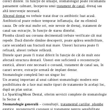
corect dintele. În funcție de situație, stomatologul poate recomanda
pansament calmant, începerea unui
tratament de canal
, drenaj sau
altă intervenție necesară.
Abcesul dentar
nu trebuie tratat doar cu antibiotic luat acasă.
Antibioticul poate reduce temporar inflamația, dar nu elimină
cauza. De cele mai multe ori, este nevoie de drenaj, tratament de
canal sau extracție, în funcție de starea dintelui.
Plomba căzută sau coroana decimentată trebuie verificate cât mai
repede. Dacă dintele rămâne descoperit, poate apărea sensibilitate,
carie secundară sau fractură mai mare. Uneori lucrarea poate fi
refixată, alteori trebuie refăcută.
Dintele spart poate fi tratat diferit în funcție de cât de mult este
afectată structura dentară. Uneori este suficientă o reconstrucție
estetică, alteori este necesară o coroană, tratament de canal sau, în
cazuri severe, extracție urmată de implant dentar.
Stomatologie completă într-un singur loc
Un avantaj important al unui cabinet stomatologic modern este
posibilitatea de a face mai multe tipuri de tratamente în același loc,
după un plan unitar.
La SparklingMoon Dental, oferim servicii complete de stomatologie
în Sector 4:
Stomatologie generală
– consultații,
tratamentul cariilor, plombe
estetice
, reconstrucții coronare și tratamente pentru sensibilitate