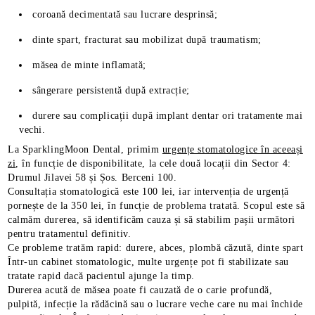
coroană decimentată sau lucrare desprinsă;
dinte spart, fracturat sau mobilizat după traumatism;
măsea de minte inflamată;
sângerare persistentă după extracție;
durere sau complicații după implant dentar ori tratamente mai
vechi.
La SparklingMoon Dental, primim
urgențe stomatologice în aceeași
zi
, în funcție de disponibilitate, la cele două locații din Sector 4:
Drumul Jilavei 58 și Șos. Berceni 100.
Consultația stomatologică este 100 lei, iar intervenția de urgență
pornește de la 350 lei, în funcție de problema tratată. Scopul este să
calmăm durerea, să identificăm cauza și să stabilim pașii următori
pentru tratamentul definitiv.
Ce probleme tratăm rapid: durere, abces, plombă căzută, dinte spart
Într-un cabinet stomatologic, multe urgențe pot fi stabilizate sau
tratate rapid dacă pacientul ajunge la timp.
Durerea acută de măsea poate fi cauzată de o carie profundă,
pulpită, infecție la rădăcină sau o lucrare veche care nu mai închide