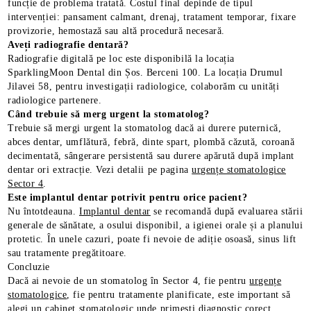
funcție de problema tratată. Costul final depinde de tipul
intervenției: pansament calmant, drenaj, tratament temporar, fixare
provizorie, hemostază sau altă procedură necesară.
Aveți radiografie dentară?
Radiografie digitală pe loc este disponibilă la locația
SparklingMoon Dental din Șos. Berceni 100. La locația Drumul
Jilavei 58, pentru investigații radiologice, colaborăm cu unități
radiologice partenere.
Când trebuie să merg urgent la stomatolog?
Trebuie să mergi urgent la stomatolog dacă ai durere puternică,
abces dentar, umflătură, febră, dinte spart, plombă căzută, coroană
decimentată, sângerare persistentă sau durere apărută după implant
dentar ori extracție. Vezi detalii pe pagina
urgențe stomatologice
Sector 4
.
Este implantul dentar potrivit pentru orice pacient?
Nu întotdeauna.
Implantul dentar
se recomandă după evaluarea stării
generale de sănătate, a osului disponibil, a igienei orale și a planului
protetic. În unele cazuri, poate fi nevoie de adiție osoasă, sinus lift
sau tratamente pregătitoare.
Concluzie
Dacă ai nevoie de un stomatolog în Sector 4, fie pentru
urgențe
stomatologice
, fie pentru tratamente planificate, este important să
alegi un
cabinet stomatologic
unde primești diagnostic corect,