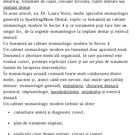
detartraj, tratament de canal, coroane zirconiu, fațete dentare sau
implant dentar
.
În acest articol, eu, Dr. Laura Voicu, medic specialist stomatologie
generală la SparklingMoon Dental, explic ce înseamnă un cabinet
stomatologic modern în Sector 4 și ce tratamente poți face într-un
i frecvente despre
singur loc, de la urgențe stomatologice la implant dentar și estetică
al
dentară.
Ce înseamnă un cabinet stomatologic modern în Sector 4
gmoon Dental
Un cabinet stomatologic modern nu înseamnă doar aparatură nouă.
Înseamnă o abordare medicală organizată, în care pacientul este
evaluat corect, primește explicații clare și are un plan de tratament
înainte de începerea intervențiilor.
În stomatologia actuală contează foarte mult colaborarea dintre
medic, pacient și, atunci când este nevoie, mai multe specialități
dentare: stomatologie generală,
endodonție
,
chirurgie dentară
,
protetică, implantologie,
parodontologie
,
ortodonție
și estetică
dentară.
Un cabinet stomatologic modern trebuie să ofere:
consultație atentă și diagnostic corect;
plan de tratament etapizat;
explicații clare despre opțiuni, riscuri și costuri;