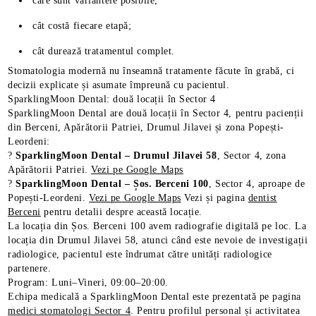
care sunt variantele posibile;
cât costă fiecare etapă;
cât durează tratamentul complet.
Stomatologia modernă nu înseamnă tratamente făcute în grabă, ci
decizii explicate și asumate împreună cu pacientul.
SparklingMoon Dental: două locații în Sector 4
SparklingMoon Dental are două locații în Sector 4, pentru pacienții
din Berceni, Apărătorii Patriei, Drumul Jilavei și zona Popești-
Leordeni:
?
SparklingMoon Dental – Drumul Jilavei 58
, Sector 4, zona
Apărătorii Patriei.
Vezi pe Google Maps
?
SparklingMoon Dental – Șos. Berceni 100
, Sector 4, aproape de
Popești-Leordeni.
Vezi pe Google Maps
Vezi și pagina
dentist
Berceni
pentru detalii despre această locație.
La locația din Șos. Berceni 100 avem radiografie digitală pe loc. La
locația din Drumul Jilavei 58, atunci când este nevoie de investigații
radiologice, pacientul este îndrumat către unități radiologice
partenere.
Program: Luni–Vineri, 09:00–20:00.
Echipa medicală a SparklingMoon Dental este prezentată pe pagina
medici stomatologi Sector 4
. Pentru profilul personal și activitatea