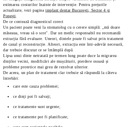
estimarea costurilor înainte de intervenție. Pentru prețurile
actualizate, vezi pagina
implant dentar București, Sector 4 și
Popești
.
De ce contează diagnosticul corect
Un pacient poate veni la stomatolog cu o cerere simplă: „mă doare
măseaua, vreau să o scot". Dar un medic responsabil nu recomandă
extracția fără evaluare. Uneori, dintele poate fi salvat prin tratament
de canal și reconstrucție. Alteori, extracția este într-adevăr necesară,
dar trebuie discutat ce se întâmplă după.
Lipsa unui dinte netratată pe termen lung poate duce la migrarea
dinților vecini, modificări ale mușcăturii, pierdere osoasă și
probleme protetice mai greu de rezolvat ulterior.
De aceea, un plan de tratament clar trebuie să răspundă la câteva
întrebări:
care este cauza problemei;
ce dinți pot fi salvați;
ce tratamente sunt urgente;
ce tratamente pot fi planificate;