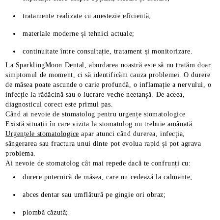
tratamente realizate cu anestezie eficientă;
materiale moderne și tehnici actuale;
continuitate între consultație, tratament și monitorizare.
La SparklingMoon Dental, abordarea noastră este să nu tratăm doar
simptomul de moment, ci să identificăm cauza problemei. O durere
de măsea poate ascunde o carie profundă, o inflamație a nervului, o
infecție la rădăcină sau o lucrare veche neetanșă. De aceea,
diagnosticul corect este primul pas.
Când ai nevoie de stomatolog pentru urgențe stomatologice
Există situații în care vizita la stomatolog nu trebuie amânată.
Urgențele stomatologice
apar atunci când durerea, infecția,
sângerarea sau fractura unui dinte pot evolua rapid și pot agrava
problema.
Ai nevoie de stomatolog cât mai repede dacă te confrunți cu:
durere puternică de măsea, care nu cedează la calmante;
abces dentar sau umflătură pe gingie ori obraz;
plombă căzută;