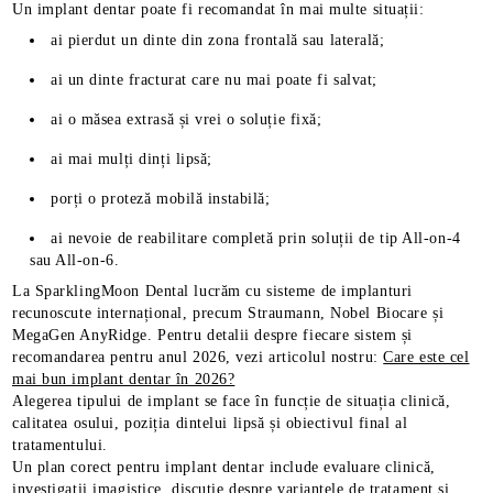
Un implant dentar poate fi recomandat în mai multe situații:
ai pierdut un dinte din zona frontală sau laterală;
ai un dinte fracturat care nu mai poate fi salvat;
ai o măsea extrasă și vrei o soluție fixă;
ai mai mulți dinți lipsă;
porți o proteză mobilă instabilă;
ai nevoie de reabilitare completă prin soluții de tip All-on-4
sau All-on-6.
La SparklingMoon Dental lucrăm cu sisteme de implanturi
recunoscute internațional, precum Straumann, Nobel Biocare și
MegaGen AnyRidge. Pentru detalii despre fiecare sistem și
recomandarea pentru anul 2026, vezi articolul nostru:
Care este cel
mai bun implant dentar în 2026?
Alegerea tipului de implant se face în funcție de situația clinică,
calitatea osului, poziția dintelui lipsă și obiectivul final al
tratamentului.
Un plan corect pentru implant dentar include evaluare clinică,
investigații imagistice, discuție despre variantele de tratament și