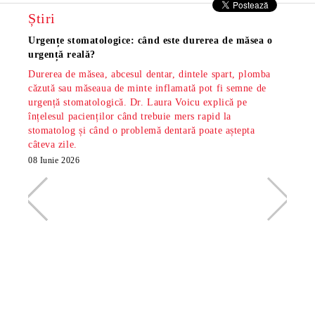
Știri
Urgențe stomatologice: când este durerea de măsea o
Măsea
urgență reală?
os și
Durerea de măsea, abcesul dentar, dintele spart, plomba
Măsea
căzută sau măseaua de minte inflamată pot fi semne de
dar s
urgență stomatologică. Dr. Laura Voicu explică pe
pe di
înțelesul pacienților când trebuie mers rapid la
stoma
stomatolog și când o problemă dentară poate aștepta
din S
câteva zile.
minte
radio
08 Iunie 2026
26 Ma