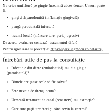
Nu orice umflătură pe gingie înseamnă abces dentar. Uneori poate
fi:
gingivită/parodontită (inflamație gingivală)
pungă parodontală infectată
traumă locală (mâncare tare, periaj agresiv)
De aceea, evaluarea contează: tratamentul diferă.
Pentru igienizare și prevenție:
https://sparklingmoon.ro/detartraj
Întrebări utile de pus la consultație
Infecția e din dinte (endodontică) sau din gingie
(parodontală)?
Dintele are șanse reale să fie salvat?
Este nevoie de drenaj acum?
Urmează tratament de canal (scos nerv) sau extracție?
Care sunt pașii următori și când revin la control?