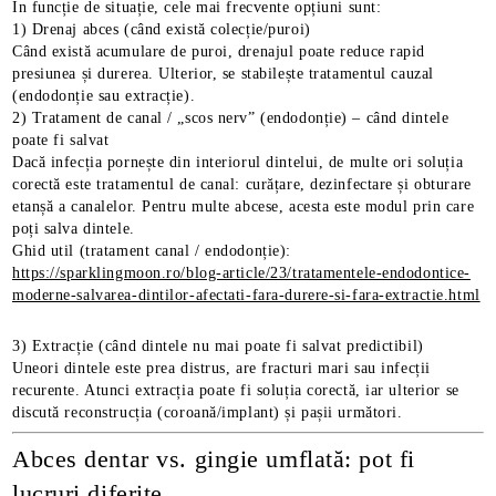
În funcție de situație, cele mai frecvente opțiuni sunt:
1) Drenaj abces (când există colecție/puroi)
Când există acumulare de puroi, drenajul poate reduce rapid
presiunea și durerea. Ulterior, se stabilește tratamentul cauzal
(endodonție sau extracție).
2) Tratament de canal / „scos nerv” (endodonție) – când dintele
poate fi salvat
Dacă infecția pornește din interiorul dintelui, de multe ori soluția
corectă este tratamentul de canal: curățare, dezinfectare și obturare
etanșă a canalelor. Pentru multe abcese, acesta este modul prin care
poți salva dintele.
Ghid util (tratament canal / endodonție):
https://sparklingmoon.ro/blog-article/23/tratamentele-endodontice-
moderne-salvarea-dintilor-afectati-fara-durere-si-fara-extractie.html
3) Extracție (când dintele nu mai poate fi salvat predictibil)
Uneori dintele este prea distrus, are fracturi mari sau infecții
recurente. Atunci extracția poate fi soluția corectă, iar ulterior se
discută reconstrucția (coroană/implant) și pașii următori.
Abces dentar vs. gingie umflată: pot fi
lucruri diferite