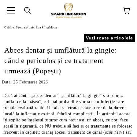
Cabinet Stomatologic SparklingMoon
Vezi toate articolele
Abces dentar și umflătură la gingie:
când e periculos și ce tratament
urmează (Popești)
Dată: 25 Februarie 2026
Dacă ai căutat „abces dentar”, „umflătură la gingie” sau „obraz
umflat de la măsea”, cel mai probabil e vorba de o infecție care
trebuie evaluată rapid. Un abces netratat poate trece de la durere
locală la inflamație extinsă, febră și complicații. În articolul acesta
îți explic pe înțelesul tuturor cum recunoști un abces, ce poți face
acasă în siguranță, ce NU trebuie să faci și ce tratamente se folosesc
frecvent în cabinet: drenaj abces, tratament de canal (scos nerv) sau