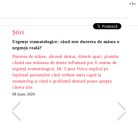
«
1
»
Știri
Urgențe stomatologice: când este durerea de măsea o
Măsea
urgență reală?
os și
Durerea de măsea, abcesul dentar, dintele spart, plomba
Măsea
căzută sau măseaua de minte inflamată pot fi semne de
dar s
urgență stomatologică. Dr. Laura Voicu explică pe
pe di
înțelesul pacienților când trebuie mers rapid la
stoma
stomatolog și când o problemă dentară poate aștepta
din S
câteva zile.
minte
radio
08 Iunie 2026
26 Ma