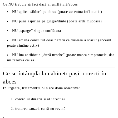
Ce NU trebuie să faci dacă ai umflătură/abces
NU aplica căldură pe obraz (poate accentua inflamația)
NU pune aspirină pe gingie/dinte (poate arde mucoasa)
NU „sparge” singur umflătura
NU amâna consultul doar pentru că durerea a scăzut (abcesul
poate rămâne activ)
NU lua antibiotic „după ureche” (poate masca simptomele, dar
nu rezolvă cauza)
Ce se întâmplă la cabinet: pașii corecți în
abces
În urgențe, tratamentul bun are două obiective:
controlul durerii și al infecției
tratarea cauzei, ca să nu revină