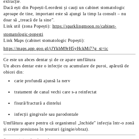
extracție.
Dacă ești din Popești-Leordeni și cauți un cabinet stomatologic
aproape de tine, important este să ajungi la timp la consult – nu
doar să „treacă de la sine”.
Link util (zona Popești):
https://sparklingmoon.ro/cabinet-
i frecvente despre
stomatologic-popesti
al
Link Maps (cabinet stomatologic Popești):
https://maps.app.goo.gl/jJYkbM9rH5yHckMi7?g_st=ic
gmoon Dental
Ce este un abces dentar și de ce apare umflătura
Un abces dentar este o infecție cu acumulare de puroi, apărută de
obicei din:
carie profundă ajunsă la nerv
tratament de canal vechi care s-a reinfectat
fisură/fractură a dintelui
infecții gingivale sau parodontale
Umflătura apare pentru că organismul „închide” infecția într-o zonă
și crește presiunea în țesuturi (gingie/obraz).