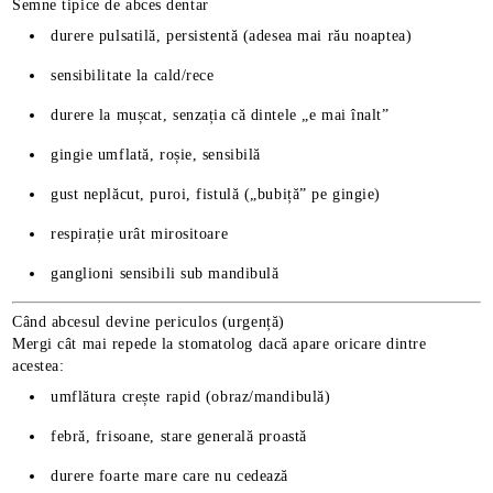
Semne tipice de abces dentar
durere pulsatilă, persistentă (adesea mai rău noaptea)
sensibilitate la cald/rece
durere la mușcat, senzația că dintele „e mai înalt”
gingie umflată, roșie, sensibilă
gust neplăcut, puroi, fistulă („bubiță” pe gingie)
respirație urât mirositoare
ganglioni sensibili sub mandibulă
Când abcesul devine periculos (urgență)
Mergi cât mai repede la stomatolog dacă apare oricare dintre
acestea:
umflătura crește rapid (obraz/mandibulă)
febră, frisoane, stare generală proastă
durere foarte mare care nu cedează