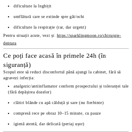
dificultate la înghițit
umflătură care se extinde spre gât/ochi
dificultate la respirație (rar, dar urgent)
Pentru situații acute, vezi și:
https://sparklingmoon.ro/chirurgie-
dentara
Ce poți face acasă în primele 24h (în
siguranță)
Scopul este să reduci disconfortul până ajungi la cabinet, fără să
agravezi infecția:
analgezic/antiinflamator conform prospectului și toleranței tale
(fără depășirea dozelor)
clătiri blânde cu apă călduță și sare (nu fierbinte)
compresă rece pe obraz 10–15 minute, cu pauze
igienă atentă, dar delicată (periaj ușor)