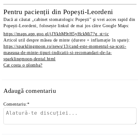
Pentru pacienții din Popești-Leordeni
Dacă ai căutat „cabinet stomatologic Popești” și vrei acces rapid din
Popești-Leordeni, folosește linkul de mai jos către Google Maps:
https://maps.app.goo.gl/jJYkbM9rH5yHckMi7?g_st=ic
Articol util despre măsea de minte (durere + inflamație în spate):
https://sparklingmoon.ro/news/13/cand-este-momentul-sa-scoti-
maseaua-de-minte-tipuri-indicatii-si-recomandari-de-la-
sparklingmoon-dental.html
Cat costa o plomba?
Adaugă comentariu
Comentariu:
*