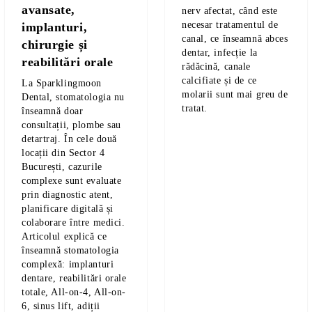
avansate,
nerv afectat, când este
necesar tratamentul de
implanturi,
canal, ce înseamnă abces
chirurgie și
dentar, infecție la
reabilitări orale
rădăcină, canale
i frecvente despre
calcifiate și de ce
al
La Sparklingmoon
molarii sunt mai greu de
Dental, stomatologia nu
tratat.
înseamnă doar
gmoon Dental
consultații, plombe sau
detartraj. În cele două
locații din Sector 4
București, cazurile
complexe sunt evaluate
prin diagnostic atent,
planificare digitală și
colaborare între medici.
Articolul explică ce
înseamnă stomatologia
complexă: implanturi
dentare, reabilitări orale
totale, All-on-4, All-on-
6, sinus lift, adiții