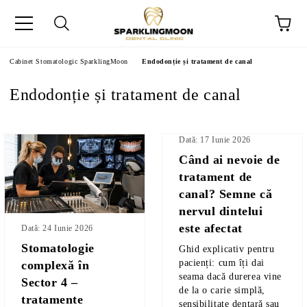
Cabinet Stomatologic SparklingMoon
Endodonție și tratament de canal
Endodonție și tratament de canal
Dată: 17 Iunie 2026
Când ai nevoie de
tratament de
canal? Semne că
nervul dintelui
este afectat
Dată: 24 Iunie 2026
Stomatologie
Ghid explicativ pentru
pacienți: cum îți dai
complexă în
seama dacă durerea vine
Sector 4 –
de la o carie simplă,
tratamente
sensibilitate dentară sau