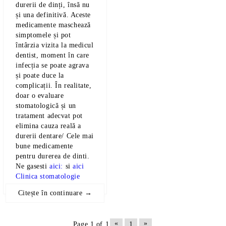
durerii de dinți, însă nu
și una definitivă. Aceste
medicamente maschează
simptomele și pot
întârzia vizita la medicul
dentist, moment în care
infecția se poate agrava
și poate duce la
complicații. În realitate,
doar o evaluare
stomatologică și un
tratament adecvat pot
elimina cauza reală a
durerii dentare/ Cele mai
bune medicamente
pentru durerea de dinti.
Ne gasesti
aici:
si
aici
Clinica stomatologie
Citește în continuare →
«
»
Page 1 of 1
1