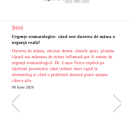
Știri
Urgențe stomatologice: când este durerea de măsea o
Măsea
urgență reală?
os și
Durerea de măsea, abcesul dentar, dintele spart, plomba
Măsea
căzută sau măseaua de minte inflamată pot fi semne de
dar s
urgență stomatologică. Dr. Laura Voicu explică pe
pe di
înțelesul pacienților când trebuie mers rapid la
stoma
stomatolog și când o problemă dentară poate aștepta
din S
câteva zile.
minte
radio
08 Iunie 2026
26 Ma